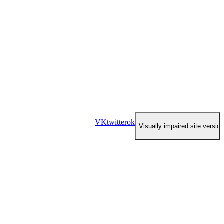
VK
twitter
ok