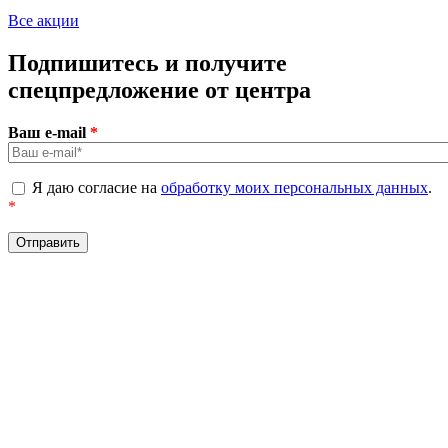
Все акции
Подпишитесь и получите
спецпредложение от центра
Ваш e-mail
*
Я даю согласие на
обработку моих персональных данных
.
*
Задай вопрос в Whatsapp
Челябинск, ул. Курчатова, д. 19,к2, оф. 403 /
89097464100
Политика обработки персональных данных