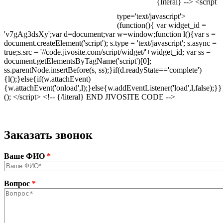
{literal} --> <script
моих
персональных
type='text/javascript'>
данных
.
*
(function(){ var widget_id =
'v7gAg3dsXy';var d=document;var w=window;function l(){var s =
document.createElement('script'); s.type = 'text/javascript'; s.async =
true;s.src = '//code.jivosite.com/script/widget/'+widget_id; var ss =
document.getElementsByTagName('script')[0];
ss.parentNode.insertBefore(s, ss);}if(d.readyState=='complete')
{l();}else{if(w.attachEvent)
{w.attachEvent('onload',l);}else{w.addEventListener('load',l,false);}}
(); </script> <!-- {/literal} END JIVOSITE CODE -->
Заказать звонок
Ваше ФИО
*
Вопрос
*