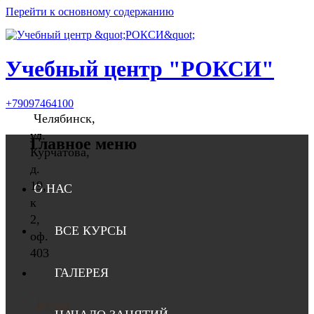
Перейти к основному содержанию
Учебный центр "РОКСИ"
+79097464100
Челябинск,
ул.
Главное меню
Курчатова,
д.
19,
О НАС
к
2,
ВСЕ КУРСЫ
оф.
403
ГАЛЕРЕЯ
Будем