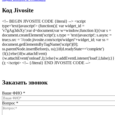
Код Jivosite
<!-- BEGIN JIVOSITE CODE {literal} --> <script
type='text/javascript'> (function(){ var widget_id =
'v7gAg3dsXy';var d=document;var w=window;function l(){var s =
document.createElement('script'); s.type = 'text/javascript'; s.async =
true;s.src = '//code.jivosite.com/script/widget/'+widget_id; var ss =
document.getElementsByTagName('script')[0];
ss.parentNode.insertBefore(s, ss);}if(d.readyState=='complete')
{l();}else{if(w.attachEvent)
{w.attachEvent('onload',l);}else{w.addEventListener('load',l,false);}}
(); </script> <!-- {/literal} END JIVOSITE CODE -->
Заказать звонок
Ваше ФИО
*
Вопрос
*